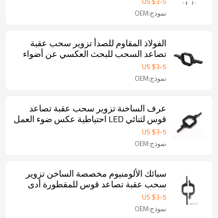
US $
3
-
5
نموذج:OEM
الفولاذ المقاوم للصدأ تزوير سحب عقبة
تصاعد السحب للبحث العكسي عن أضواء
الطريق
US $
3
-
5
نموذج:OEM
عرف الساخنة تزوير سحب عقبة تصاعد
قوس لثنائي LED احتياطية عكس ضوء العمل
US $
3
-
5
نموذج:OEM
سبائك الألومنيوم مخصصة الساخن تزوير
سحب عقبة تصاعد قوس للمقطورة أدى
أضواء عكس
US $
3
-
5
نموذج:OEM