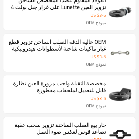
الفولاذ المقاوم للصدأ المخصص الساخن
تزوير العين Lunette على غرار جبل بولت 4
لملحقات مقطورة
US $
3
-
5
نموذج:OEM
OEM عالية الدقة الصلب الساخن تزوير قطع
غيار ماكينات شاحنة لأسطوانات هيدروليكية
US $
3
-
5
نموذج:OEM
مخصصة الثقيلة واجب مزورة العين نظارة
قابل للتعديل لملحقات مقطورة
US $
3
-
5
نموذج:OEM
حار بيع الصلب الساخنة تزوير سحب عقبة
تصاعد قوس لعكس ضوء العمل