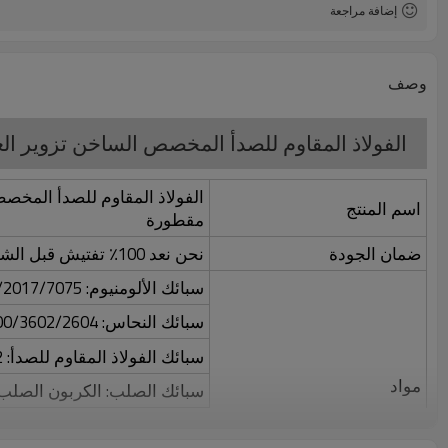
إضافة مراجعة
وصف
الفولاذ المقاوم للصدأ المخصص الساخن تزوير العين Lunette على غرار جبل بولت 4 لملحقات 
اسم المنتج
مقطورة
ضمان الجودة
نحن نعد 100٪ تفتيش قبل الشحن
سبائك الألومنيوم: 5052/6061/6063/2017/7075 / إلخ.
سبائك النحاس: 3600/3602/2604 / H59 / H62 / إلخ.
سبائك الفولاذ المقاوم للصدأ: 303/304/316/412 / إلخ.
مواد
سبائك الصلب: الكربون الصلب 
مواد خاصة أخرى: Lucite / Nylon / Bakelite / etc.