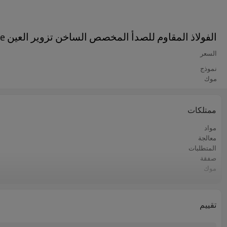
الفولاذ المقاوم للصدأ المخصص الساخن تزوير العين Lunette على غرار جبل بولت 4 لملحقات مقطورة
السعر
نموذج
موك
ممتلكات
مواد
معالجة
المتطلبات
صفقة
موك
ميناء فوب
المهلة
الشحن
تقييم
أسواق التصدير الرئيسية
طريقة الدفع او السداد