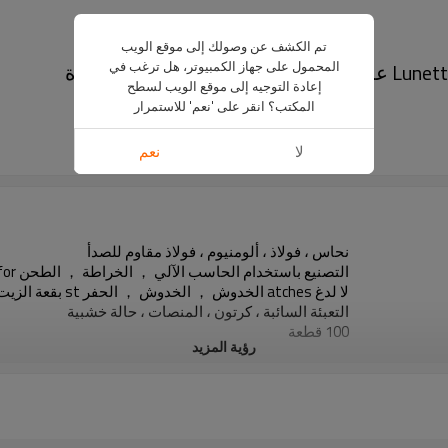
تم الكشف عن وصولك إلى موقع الويب
المحمول على جهاز الكمبيوتر، هل ترغب في
إعادة التوجيه إلى موقع الويب لسطح
US $
3
-
5
المكتب؟ انقر على 'نعم' للاستمرار
OEM
لا
نعم
1 piece
نحاس ، فولاذ ، ألومنيوم ، فولاذ مقاوم للصدأ
التصنيع باستخدام الحاسب الآلي ， الخراطة ， الطحن for الحدادة heading العنوان البارد
لا لدغ atches الخدوش ， الخدوش ， الحفر st بقعة الزيت
التعبئة السائبة ، كرتون ، المنصات ، حالة خشبية
100 قطعة
رؤية المزيد
تشينغداو
15-20 يومًا.
بحرا ، جوا ، بواسطة دل ، أوبس ، فيديكس ، ثنت وغيرها.
الولايات المتحدة الأمريكية ، كندا ، بريطانيا ، بلجيكا ، ألماني
T / T ، باي بال ، ويسترن يونيون