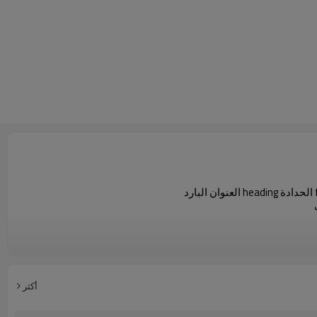
أكثر
ا ، المكسيك ، هولندا ، اليابان ، الإمارات العربية المتحدة