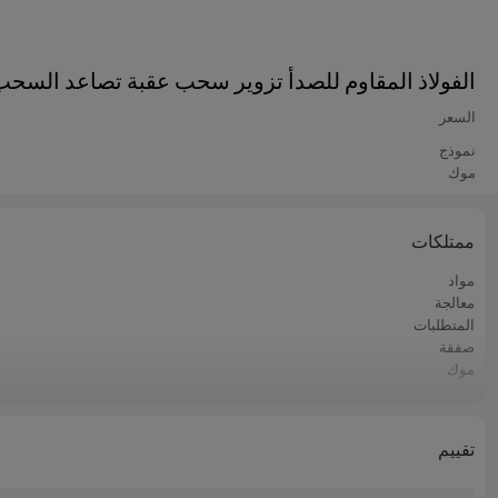
الفولاذ المقاوم للصدأ تزوير سحب عقبة تصاعد السح
السعر
نموذج
موك
ممتلكات
مواد
معالجة
المتطلبات
صفقة
موك
ميناء فوب
المهلة
الشحن
تقييم
أسواق التصدير الرئيسية
طريقة الدفع او السداد