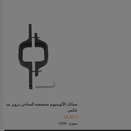
ادة بالاحتفاظ بشكلها المشوه أثناء تبريدها. يتم تحقيق تزوير
ل الجزء المطلوب. غالبًا ما يتم تحقيق ذلك باستخدام قالب
ر مرونة ، تسمح هذه العملية بأشكال أكثر تعقيدًا من
سبائك الألومنيوم مخصصة الساخن تزوير سحب 
عكس
US $
3
-
5
نموذج : OEM
https://www.zhmachining.com/products2097383/Hot-Forg