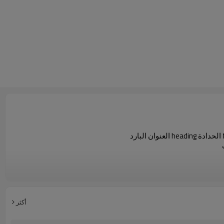
أكثر
ا ، المكسيك ، هولندا ، اليابان ، الإمارات العربية المتحدة