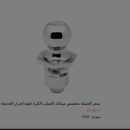
روم ، طلاء بالزنك ، طلاء بالنيكل ، تلوين
تشغيل / مخارط CNC / آلات طحن / آلات طحن / مخارط / آلات ختم / مخرطة
 تشويه المعادن بلاستيكيًا فوق درجة حرارة التبلور ، مما يسمح للم
يرها من الآلات المماثلة التي تستخدم لضغط المعدن المسخن في شك
ن لتتناسب مع تصميمات جزء العميل. نظرًا لأن المعدن الساخن أكث
هندسية ممكنة.
سعر الجملة مخصص سبائك الصلب الكرة عقبة لجرار الحديقة
US $
3
-
5
نموذج : OEM
انقر
ing-Parts.htm