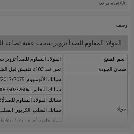
إضافة مراجعة
وصف
الفولاذ المقاوم للصدأ تزوير سحب عقبة تصاعد
اسم المنتج
الفولاذ المقاوم للصدأ تزوي
ضمان الجودة
نحن نعد 100٪ تفتيش قبل الشحن
سبائك الألومنيوم: 5052/6061/6063/2017/7075 / إلخ.
سبائك النحاس: 3600/3602/2604 / H59 / H62 / إلخ.
سبائك الفولاذ المقاوم للصدأ: 303/304/316/412 / إلخ.
مواد
سبائك الصلب: الكربون الصلب 
مواد خاصة أخرى: Lucite / Nylon / Bakelite / etc.
نتعامل مع العديد من أنواع المو