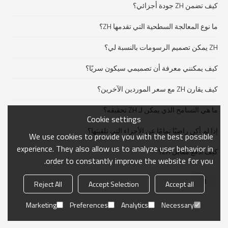
كيف تضمن ZH جودة أجزائي؟
ما نوع المعالجة السطحية التي تقدمها ZH؟
ZH يمكن تصميم الرسومات بالنسبة لي؟
كيف يمكنني معرفة أن تصميمي سيكون سريًا؟
كيف يقارن ZH مع سعر الموردين الآخرين؟
ما هي التسامح الذي يمكن لـ ZH تحقيقه؟
Cookie settings
إذا لم أكن راضيًا تمامًا عن الأجزاء التي تلقيتها؟
We use cookies to provide you with the best possible
experience. They also allow us to analyze user behavior in
كيف أدفع مقابل ZH؟
order to constantly improve the website for you.
1
Reject All
Accept Selection
Accept all
Marketing
Preferences
Analytics
Necessary