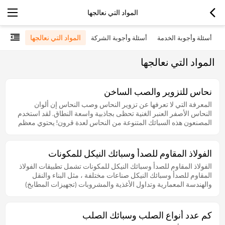
المواد التي نعالجها
المواد التي نعالجها
أسئلة وأجوبة الخدمة
أسئلة وأجوبة الشركة
المواد التي نعالجها
نحاس للتزوير والصب الساخن
المعرفة التي لا تعرفها عن تزوير النحاس وصب النحاس إن ألوان
النحاس الأصفر العنبر الغنية تحظى بجاذبية واسعة النطاق. لقد استخدم
المصنعون هذه السبائك المتنوعة من النحاس لعدة قرون! يحتوي معظم
النحاس على بعض الزنك ، على الرغم من أن السبائك قد تحتوي على
عناصر أخرى في البئر. تؤثر إضافة كميات متغيرة من الزنك على قوة
الأجزاء النحاسية بشكل كبير. تلعب المكونات النحاسية اليوم دورًا مهمًا
الفولاذ المقاوم للصدأ وسبائك النيكل للمكونات
في العديد من القطاعات الاقتصادية. إن الأجزاء النحاسية ذات الدقة
الفولاذ المقاوم للصدأ وسبائك النيكل للمكونات تشمل تطبيقات الفولاذ
العالية والفعالة من حيث التكلفة طويلة الأمد تظهر بشكل بارز في
المقاوم للصدأ وسبائك النيكل صناعات مختلفة ، مثل البناء والنقل
صناعة الإلكترونيات العالمية ، على سبيل المثال. سبائك النحاس
والهندسة المعمارية وتداول الأغذية والمشروبات (تجهيزات المطابخ)
للخرسانة والصب غالبًا ما تعتمد شركات تصنيع الأجزاء المعدنية التي
والمعدات الطبية والصناعات الدوائية. يستخدم كلا النوعين من السبائك
تعمل مع النحاس بشكل كبير على عمليتين إنتاجيتين مهمتين: الصب
أيضًا لإنتاج الأجزاء العسكرية والمنتجات البحرية والمجوهرات وكذلك
والبثق. تقدم كل من هذه التقنيات طريقة لتشكيل أجزاء نحاسية مفيدة.
الأجزاء الصناعية والبتروكيماوية. سبائك الفولاذ المقاوم للصدأ الفولاذ
أثناء عملية الصب ، يسكب المصنع سبيكة نحاسية منصهرة في قالب.
كم عدد أنواع الصلب وسبائك الصلب
المقاوم للصدأ هو مصطلح عام يستخدم لوصف مجموعة متنوعة من
يبرد المعدن تدريجياً ويتصلب في شكل متبلور. تختلف عملية بثق