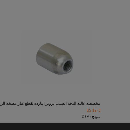
روم ، طلاء بالزنك ، طلاء بالنيكل ، تلوين
تشغيل / مخارط CNC / آلات طحن / آلات طحن / مخارط / آلات ختم / مخرطة
 تشويه المعادن بلاستيكيًا فوق درجة حرارة التبلور ، مما يسمح للم
يرها من الآلات المماثلة التي تستخدم لضغط المعدن المسخن في شك
ن لتتناسب مع تصميمات جزء العميل. نظرًا لأن المعدن الساخن أكث
هندسية ممكنة.
مخصصة عالية الدقة الصلب تزوير الباردة لقطع غيار مضخة الز
US $
3
-
5
نموذج : OEM
انقر
ing-Parts.htm