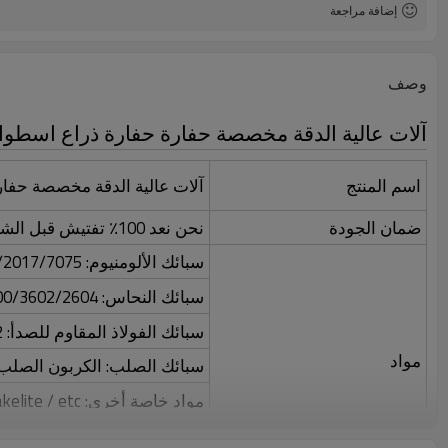
إضافة مراجعة
وصف
آلات عالية الدقة مخصصة حفارة حفارة ذراع اسطوانة
اسم المنتج
آلات عالية الدقة مخصصة حفارة
ضمان الجودة
نحن نعد 100٪ تفتيش قبل الشحن
سبائك الألومنيوم: 5052/6061/6063/2017/7075 / إلخ.
سبائك النحاس: 3600/3602/2604 / H59 / H62 / إلخ.
سبائك الفولاذ المقاوم للصدأ: 303/304/316/412 / إلخ.
مواد
سبائك الصلب: الكربون الصلب 
مواد خاصة أخرى: Lucite / Nylon / Bakelite / etc.
نتعامل مع العديد من أنواع المو