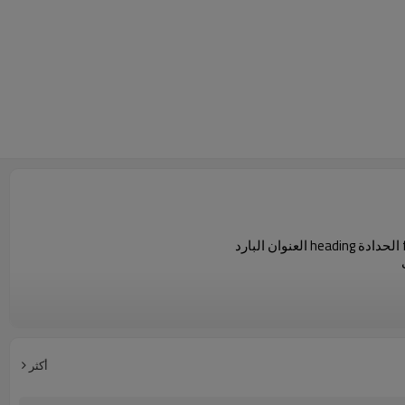
أكثر
ا ، المكسيك ، هولندا ، اليابان ، الإمارات العربية المتحدة