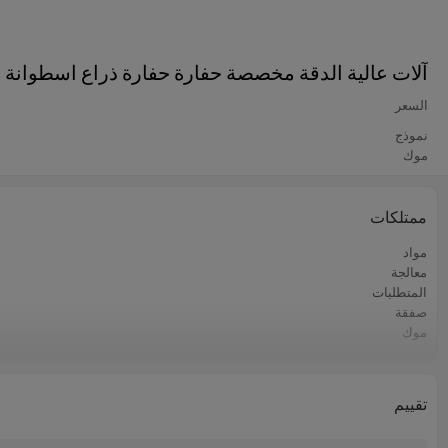
آلات عالية الدقة مخصصة حفارة حفارة ذراع اسطوانة هي
السعر
نموذج
موك
ممتلكات
مواد
معالجة
المتطلبات
صفقة
موك
ميناء فوب
المهلة
الشحن
تقييم
أسواق التصدير الرئيسية
طريقة الدفع او السداد