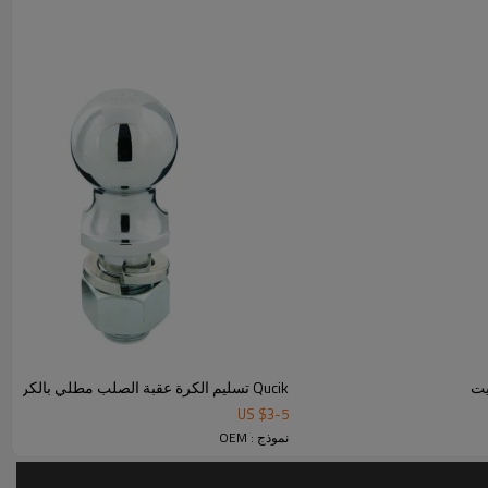
ادة بالاحتفاظ بشكلها المشوه أثناء تبريدها. يتم تحقيق تزوير
ل الجزء المطلوب. غالبًا ما يتم تحقيق ذلك باستخدام قالب
ر مرونة ، تسمح هذه العملية بأشكال أكثر تعقيدًا من
يت
Qucik تسليم الكرة عقبة الصلب مطلي بالكروم للتبادل
US $
3
-
5
نموذج : OEM
https://www.zhmachining.com/products2097383/Hot-Forg