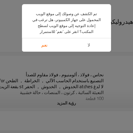
تم الكشف عن وصولك إلى موقع الويب
المحمول على جهاز الكمبيوتر، هل ترغب في
دروليكية تزوير أجزاء
إعادة التوجيه إلى موقع الويب لسطح
US $
3
-
5
المكتب؟ انقر على 'نعم' للاستمرار
OEM
لا
نعم
1 piece
نحاس ، فولاذ ، ألومنيوم ، فولاذ مقاوم للصدأ
التصنيع باستخدام الحاسب الآلي ， الخراطة ， الطحن for الحدادة heading العنوان البارد
لا لدغ atches الخدوش ， الخدوش ， الحفر st بقعة الزيت
التعبئة السائبة ، كرتون ، المنصات ، حالة خشبية
100 قطعة
رؤية المزيد
تشينغداو
15-20 يومًا.
بحرا ، جوا ، بواسطة دل ، أوبس ، فيديكس ، ثنت وغيرها.
الولايات المتحدة الأمريكية ، كندا ، بريطانيا ، بلجيكا ، ألماني
T / T ، باي بال ، ويسترن يونيون