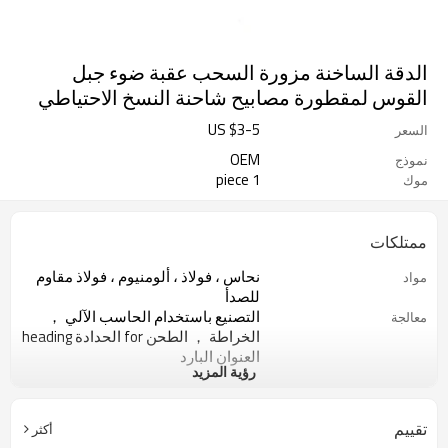
الدقة الساخنة مزورة السحب عقبة ضوء جبل
القوس لمقطورة مصابيح شاحنة النسخ الاحتياطي
US $
3
-
5
السعر
OEM
نموذج
1 piece
موك
ممتلكات
نحاس ، فولاذ ، ألومنيوم ، فولاذ مقاوم
مواد
للصدأ
التصنيع باستخدام الحاسب الآلي ，
معالجة
الخراطة ， الطحن for الحدادة heading
العنوان البارد
رؤية المزيد
لا لدغ atches الخدوش ， الخدوش ，
المتطلبات
الحفر st بقعة الزيت
التعبئة السائبة ، كرتون ، المنصات ،
صفقة
تقييم
أكثر
حالة خشبية