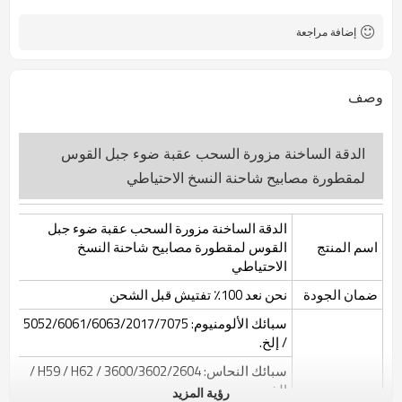
100 قطعة
موك
تشينغداو
ميناء فوب
إضافة مراجعة
15-20 يومًا.
المهلة
بحرا ، جوا ، بواسطة دل ، أوبس ،
الشحن
فيديكس ، ثنت وغيرها.
وصف
الولايات المتحدة الأمريكية ، كندا ،
أسواق التصدير الرئيسية
بريطانيا ، بلجيكا ، ألمانيا ، المكسيك ،
هولندا ، اليابان ، الإمارات العربية
المتحدة
الدقة الساخنة مزورة السحب عقبة ضوء جبل القوس
T / T ، باي بال ، ويسترن يونيون
طريقة الدفع او السداد
لمقطورة مصابيح شاحنة النسخ الاحتياطي
الدقة الساخنة مزورة السحب عقبة ضوء جبل
اسم المنتج
القوس لمقطورة مصابيح شاحنة النسخ
الاحتياطي
ضمان الجودة
نحن نعد 100٪ تفتيش قبل الشحن
سبائك الألومنيوم: 5052/6061/6063/2017/7075
/ إلخ.
سبائك النحاس: 3600/3602/2604 / H59 / H62 /
إلخ.
رؤية المزيد