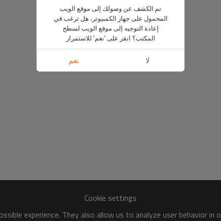
تم الكشف عن وصولك إلى موقع الويب
المحمول على جهاز الكمبيوتر، هل ترغب في
إعادة التوجيه إلى موقع الويب لسطح
المكتب؟ انقر على 'نعم' للاستمرار
لا
نعم
Cookie settings
ssible experience. They also allow us to analyze user behavior in 