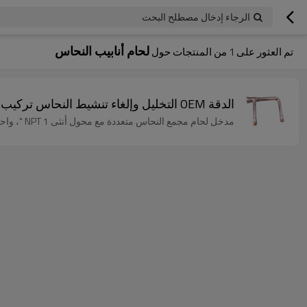
الرجاء إدخال مصطلح البحث
لحام أنابيب النحاس
تم العثور على
1
من المنتجات حول
الدقة OEM التخليل وإلغاء تنشيط النحاس تركيب مواسير اللحام المتزايدة
مدخل لحام مجمع النحاس متعددة مع محول أنثى NPT 1 "، واحد 1" x3 / 4 "x3 / 4" الحد من نقطة الإنطلاق ومحولين 3/4 "NPT