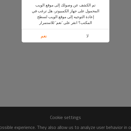
تم الكشف عن وصولك إلى موقع الويب
المحمول على جهاز الكمبيوتر، هل ترغب في
إعادة التوجيه إلى موقع الويب لسطح
المكتب؟ انقر على 'نعم' للاستمرار
لا
نعم
Cookie settings
ssible experience. They also allow us to analyze user behavior in 