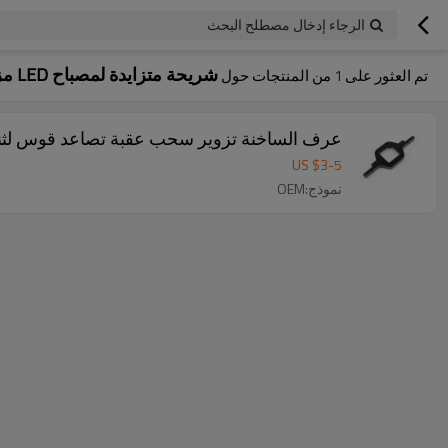
الرجاء إدخال مصطلح البحث
شريحة متزايدة لمصباح LED مزدوج
تم العثور على
1
من المنتجات حول
عرف الساخنة تزوير سحب عقبة تصاعد قوس لثنائي LED احتياطية عكس ضوء 
US $
3
-
5
نموذج:OEM