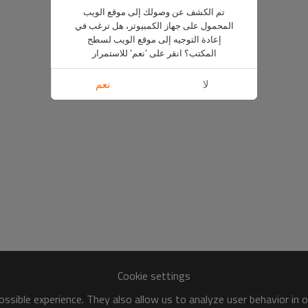
تم الكشف عن وصولك إلى موقع الويب
المحمول على جهاز الكمبيوتر، هل ترغب في
إعادة التوجيه إلى موقع الويب لسطح
المكتب؟ انقر على 'نعم' للاستمرار
لا
نعم
Cookie settings
ssible experience. They also allow us to analyze user behavior in 