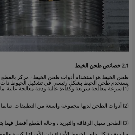
2.1 خصائص طحن الخيط
طحن الخيط هو استخدام أدوات طحن الخيط ، مركز بالقطع الربط ثلاثي المحاور ، أي ،
يستخدم طحن الخيط بشكل رئيسي في تشكيل الخيوط ذات الثقب
(1) سرعة معالجة سريعة وكفاءة عالية ودقة معالجة عالية. مادة الأداة بشكل عام هي مادة سبيكة صلبة ذات سرعة قطع سريعة. دقة الأداة عالية ، وبالتالي فإن دقة الخيط للطحن عالية.
(2) أدوات الطحن لديها مجموعة واسعة من التطبيقات. طالما أن الملعب هو نفسه ، سواء كان خيطًا يسارًا أو خيطًا يمينًا ، يمكن استخدام أداة ، مما يساعد على تقليل تكلفة الأداة.
(3) الطحن سهل الرقاقة والتبريد ، وحالة القطع أفضل فيما يتعلق بالحنفية. إنها مناسبة بشكل خاص لمعالجة الخيوط للمواد الصعبة مثل الألومنيوم والنحاس والفولاذ المقاوم للصدأ.
مناسبة بشكل خاص لخيوط الأجزاء ذات الأجزاء الكبيرة والمو