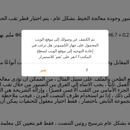
نبور وجودة معالجة الخيط. بشكل عام ، يتم اختيار قطر ثقب الح
على سبيل المثال ، ي
تم الكشف عن وصولك إلى موقع الويب
المحمول على جهاز الكمبيوتر، هل ترغب في
إعادة التوجيه إلى موقع الويب لسطح
المكتب؟ انقر على 'نعم' للاستمرار
قابل وفقًا للمادة المراد معالجتها. تنتج شركة الأدوات أنواعًا مخت
لا
نعم
اطع الطحن والملف. على سبيل المثال ، من الممكن أن تؤدي معالج
العمل. ثانيًا ، يجب الانتباه إلى الفرق بين الصنبور من خلال ث
ه الجزء الأمامي من الثقب الأعمى قصيرًا ، وإزالة الشريحة هي 
 على ذلك ، إذا تم استخدام ظرف التنصت المرن ، فيجب ملاح
جموعة النابض. باختصار ، فقط اختيار معقول للحنفيات يمكن أ
جة بشكل عام بترسيخ روتين التنصت ، فقط قم بتعيين كل معلمة. 