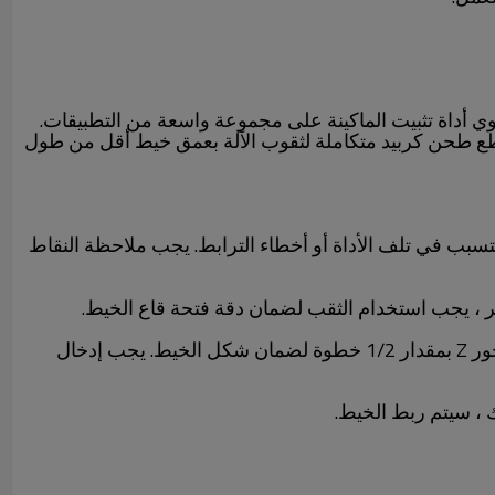
وي أداة تثبيت الماكينة على مجموعة واسعة من التطبيقات.
طع طحن كربيد متكاملة لثقوب الآلة بعمق خيط أقل من طول
بب في تلف الأداة أو أخطاء الترابط. يجب ملاحظة النقاط
(2) عندما يتم قطع الأداة وإخراجها ، يجب استخدام مسار دائري ، عادة ما يكون 1/2 لفة للقطع أو القطع ، ويجب أن يسير المحور Z بمقدار 1/2 خطوة لضمان شكل الخيط. يجب إدخال