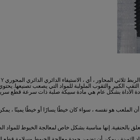
 الاستيفاء الدائري الدائري المحوري X ، Y ، طريقة طحن التغذية الخطية للمحور Z.
 الكبير والثقوب الملولبة للمواد التي يصعب تصنيعها. يحتو
اد الثمينة ، يمكن أن تضمن جودة معالجة الخيوط وسلامة قطع ال