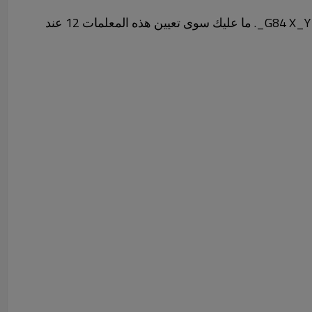
على سبيل المثال ، يحتوي نظام التحكم SIEMEN840C على تنسيق برمجة G84 X_Y_R2_ R3_R4_R5_R6_R7_R8_R9_R10_R13_. ما عليك سوى تعيين هذه المعلمات 12 عند