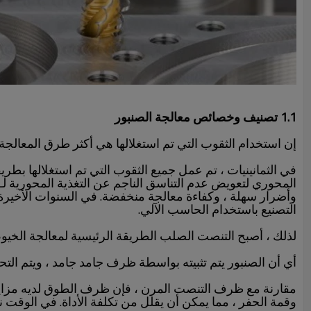
1.1 تصنيف وخصائص معالجة الصنبور
إن استخدام الثقوب التي تم استغلالها هي أكثر طرق المعالجة شيوعًا. وهي مناسب
في الثمانينيات ، تم عمل جميع الثقوب التي تم استغلالها بط
المحوري لتعويض عدم التناسق الناجم عن التغذية المحورية لـ
وأضرار سهلة ، وكفاءة معالجة منخفضة. في السنوات الأخيرة 
التصنيع باستخدام الحاسب الآلي.
لذلك ، أصبح التنصت الصلب الطريقة الرئيسية لمعالجة الخيوط
أي أن الصنبور يتم تثبيته بواسطة ظرف جامد جامد ، ويتم الت
مقارنة مع ظرف التنصت المرن ، فإن ظرف الطوق لديه مزايا ا
وقمة الحفر ، مما يمكن أن يقلل من تكلفة الأداة. في الوق