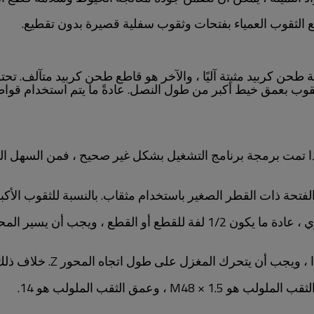
ن كربيد مثبتة آليًا ، والآخر هو قاطع طحن كربيد متآلف. تحت
ب بعمق خيط أكبر من طول النصل. عادةً ما يتم استخدام قوا
تمت برمجة برنامج التشغيل بشكل غير صحيح ، فمن السهل التس