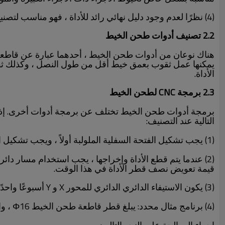
(4) نظرًا لعدم وجود دليل نهائي رائد للأداة ، فهو مناسب لتصنيع الثقوب العمياء بفتحات وثقوب سفلية قصيرة بدون تقطيع.
2.2 تصنيف أدوات طحن الخيط
هناك نوعان من أدوات طحن الخيط ، أحدهما عبارة عن قاطعة طح
يمكنها عمل ثقوب بعمق خيط أقل من طول النصل ، وكذلك ثقو
الأداة.
2.3 برمجة CNC لطحن الخيط
برمجة أدوات طحن الخيط تختلف عن برمجة أدوات أخرى. إذا 
التالية عند التصنيف:
(1) يجب تشكيل الفتحة السفلية الملولبة أولاً ، ويجب تشكيل الفتحة ذات القطر الصغير باستخدام مثقاب. بالنسبة للثقوب الأكبر ، يجب استخدام الثقب لضمان دقة فتحة قاع الخيط.
قيمة تعويض نصف قطر الأداة في هذا الوقت.
(3) يكون الاستيفاء الدائري الدائري للمحور X و Y أسبوعًا واحدًا ، ويجب أن يتحرك المغزل على طول اتجاه المحور Z. خلاف ذلك ، سيتم ربط الخيط.
(4) برنامج مثال محدد: يبلغ قطر قاطعة طحن الخيط Φ16 ، والثقب الملولب هو M48 × 1.5 ، وعمق الثقب الملولب هو 14.