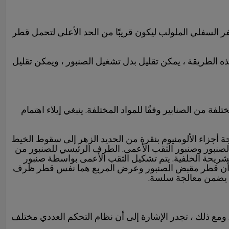
فر السفلي الملولب ليكون قريبًا من الحد الأعلى لتحمل قطر
بلغ قطر الثقب السفلي للفتحة الملولبة M8 Ф6.7 + 0.27 مم ، ويتم اختيار قطر الحفر ليكون Ф6.9 ملم. بهذه الطريقة ، يمكن تقليل بدل تشغيل الصنبور ، ويمكن تقليل
لفة من الصنابير وفقًا للمواد المختلفة. ينبغي إيلاء اهتمام
ة أجزاء الألومنيوم بنقرة من الحديد الزهر إلى سقوط الخيط
قب الصنبور وصنبور الثقب الأعمى. الطرف الرئيسي للصنبور من
الشريحة الخلفية. يتم تشكيل الثقب الأعمى بواسطة صنبور
ظة أن قطر مقبض الصنبور وعرض المربع هما نفس قطر ظرف
ن يضمن معالجة سلسة.
ومع ذلك ، تجدر الإشارة إلى أن نظام التحكم العددي مختلف