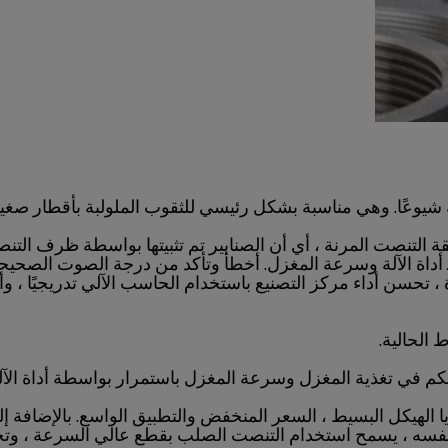
ة بشكل رئيسي للثقوب الملولبة بأقطار صغيرة (D <30) ومتطلبات دقة موضع الثقب المن
ريقة التنصت المرنة ، أي أن الصنابير تم تثبيتها بواسطة ظرف 
 أداة الآلة وسرعة المغزل. أخطأ وتأكد من درجة الصوت الصحيحة.
، تحسن أداء مركز التصنيع باستخدام الحاسب الآلي تدريجيًا ،
 الحالية.
حكم في تغذية المغزل وسرعة المغزل باستمرار بواسطة أداة الآلة
لهيكل البسيط ، السعر المنخفض والتطبيق الواسع. بالإضافة إلى
ت نفسه ، يسمح استخدام التنصت الصلب بقطع عالي السرعة ، وت